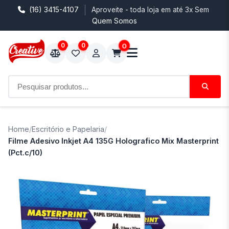
(16) 3415-4107
Aproveite - toda loja em até 3x Sem Juro
Quem Somos
0
0
0
Home
/
Escritório e Papelaria
/
Filme Adesivo Inkjet A4 135G Holografico Mix Masterprint
(Pct.c/10)