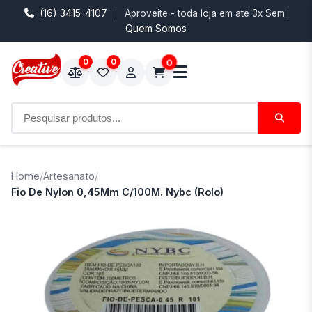
(16) 3415-4107
Aproveite - toda loja em até 3x Sem Juro
Quem Somos
0
0
0
Home
/
Artesanato
/
Fio De Nylon 0,45Mm C/100M. Nybc (Rolo)