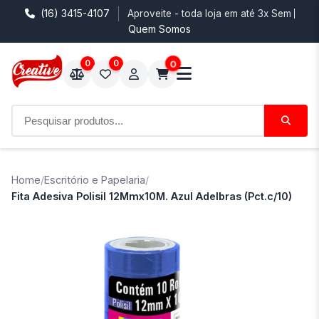
(16) 3415-4107
Aproveite - toda loja em até 3x Sem Juro
Quem Somos
0
0
0
Home
/
Escritório e Papelaria
/
Fita Adesiva Polisil 12Mmx10M. Azul Adelbras (Pct.c/10)