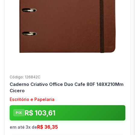
Código: 126842C
Caderno Criativo Office Duo Cafe 80F 148X210Mm
Cicero
Escritório e Papelaria
R$ 103,61
PIX
R$ 36,35
em até 3x de