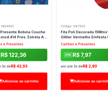
: 082456C
Código: 126793C
 Presente Bobina Couche
Fita Poli Decorada 15Mm
mod.414 Pres. Estrela Az.
Glitter Vermelho Emfesta 
. (Bo-100Mts)
s e Presentes
Cartões e Presentes
R$ 122,36
R$ 7,97
PIX
R$ 42,93
R$ 2,80
 3x de
em até 3x de
Adicionar ao carrinho
Adicionar ao carrin