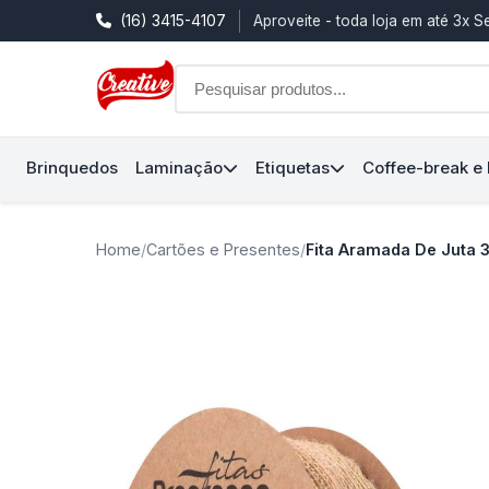
(16) 3415-4107
Aproveite - toda loja em até 3x 
Brinquedos
Laminação
Etiquetas
Coffee-break e
Home
/
Cartões e Presentes
/
Fita Aramada De Juta 