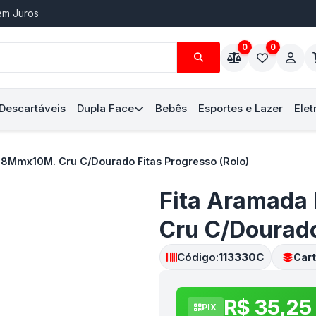
Sem Juros
0
0
 Descartáveis
Dupla Face
Bebês
Esportes e Lazer
Elet
38Mmx10M. Cru C/Dourado Fitas Progresso (Rolo)
Fita Aramada
Cru C/Dourado
Código:
113330C
Cart
R$ 35,25
PIX