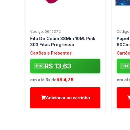
Código: 064537C
Código
Fita De Cetim 38Mm 10M. Pink
Papel
303 Fitas Progresso
60Cm.
V.m.p
Cartões e Presentes
Cartõe
R$ 13,63
PIX
PIX
R$ 4,78
em até 3x de
em até
Adicionar ao carrinho