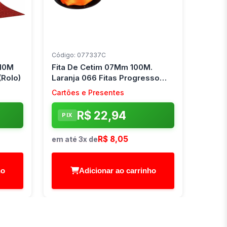
Código: 077337C
x10M
Fita De Cetim 07Mm 100M.
(Rolo)
Laranja 066 Fitas Progresso
(Carretel)
Cartões e Presentes
R$ 22,94
PIX
R$ 8,05
em até 3x de
ho
Adicionar ao carrinho