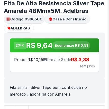
Fita De Alta Resistencia Silver Tape
Amarela 48Mmx5M. Adelbras
Código:
099650C
Casa e Construção
ADELBRAS
R$ 9,64
Economize R$ 0,51
PIX
R$ 3,38
Preço: R$ 10,15
em até 3x de
sem juros
Fita similar Silver Tape bem conhecida no
mercado , agora na cor Amarela.