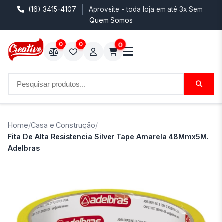
(16) 3415-4107
Aproveite - toda loja em até 3x Sem Juro
Quem Somos
0
0
0
Home
/
Casa e Construção
/
Fita De Alta Resistencia Silver Tape Amarela 48Mmx5M.
Adelbras