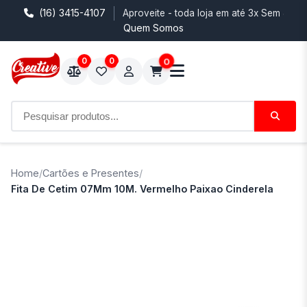
(16) 3415-4107
Aproveite - toda loja em até 3x Sem Juro
Quem Somos
0
0
0
Home
/
Cartões e Presentes
/
Fita De Cetim 07Mm 10M. Vermelho Paixao Cinderela