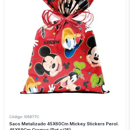
Código: 105877C
Saco Metalizado 45X60Cm Mickey Stickers Perol.
45X59Cm Cromus (Pct.c/25)