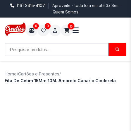
(16) 3415-4107
Aproveite - toda loja em até 3x Sem Juro
Quem Somos
0
0
0
Home
/
Cartões e Presentes
/
Fita De Cetim 15Mm 10M. Amarelo Canario Cinderela