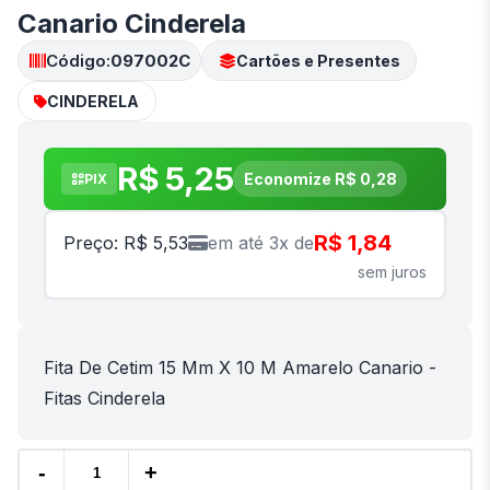
Canario Cinderela
Código:
097002C
Cartões e Presentes
CINDERELA
R$ 5,25
Economize R$ 0,28
PIX
R$ 1,84
Preço: R$ 5,53
em até 3x de
sem juros
Fita De Cetim 15 Mm X 10 M Amarelo Canario -
Fitas Cinderela
-
+