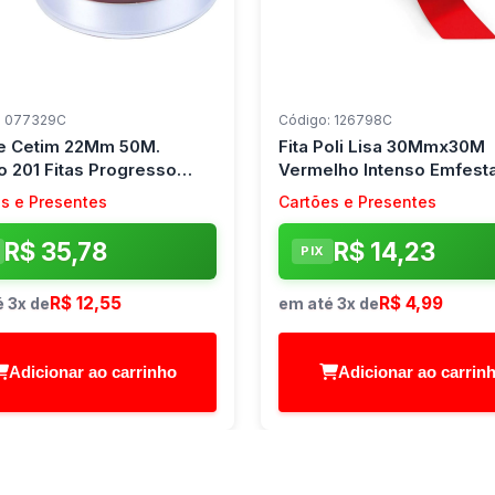
: 077329C
Código: 126798C
De Cetim 22Mm 50M.
Fita Poli Lisa 30Mmx30M
o 201 Fitas Progresso
Vermelho Intenso Emfest
(Rolo)
s e Presentes
Cartões e Presentes
R$ 35,78
R$ 14,23
PIX
R$ 12,55
R$ 4,99
 3x de
em até 3x de
Adicionar ao carrinho
Adicionar ao carrin