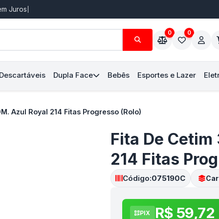
Sem Juros
0
0
 Descartáveis
Dupla Face
Bebês
Esportes e Lazer
Elet
. Azul Royal 214 Fitas Progresso (Rolo)
Fita De Cetim
214 Fitas Prog
Código:
075190C
Car
R$ 59,72
PIX