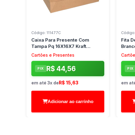
Código: 111477C
Código
Caixa Para Presente Com
Fita 
Tampa Pq 16X16X7 Kraft
Branc
Quad.c/Visor Cristina (Pct.c/10)
(Rolo)
Cartões e Presentes
Cartõe
R$ 44,56
PIX
PIX
R$ 15,63
em até 3x de
em até
Adicionar ao carrinho