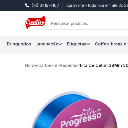
(16) 3415-4107
Aproveite - toda loja em até 3x 
Brinquedos
Laminação
Etiquetas
Coffee-break e
Home
/
Cartões e Presentes
/
Fita De Cetim 38Mm 50M