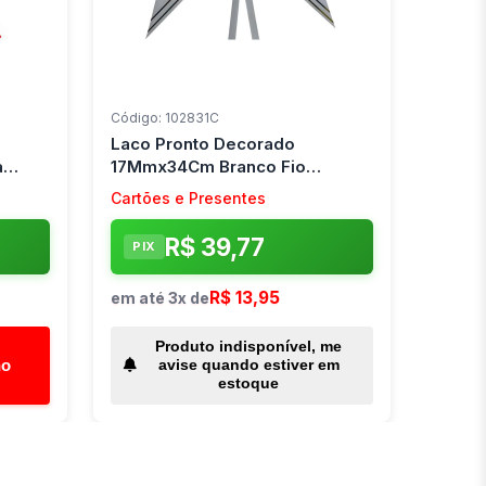
Código: 102831C
Laco Pronto Decorado
a
17Mmx34Cm Branco Fio
Dourado Make+ C/ 200
Cartões e Presentes
Unidades
R$ 39,77
PIX
R$ 13,95
em até 3x de
Produto indisponível, me
ho
avise quando estiver em
estoque