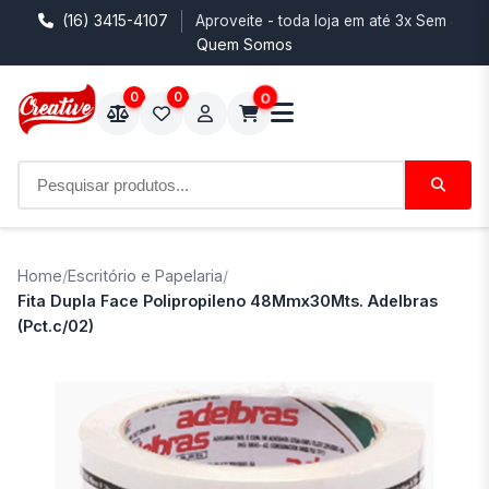
(16) 3415-4107
Aproveite - toda loja em até 3x Sem Juro
Quem Somos
0
0
0
Home
/
Escritório e Papelaria
/
Fita Dupla Face Polipropileno 48Mmx30Mts. Adelbras
(Pct.c/02)