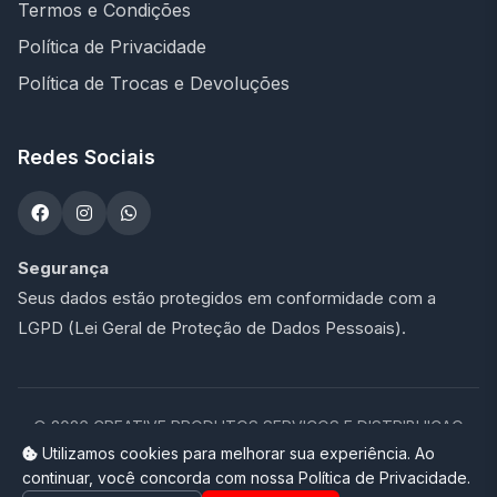
Termos e Condições
Política de Privacidade
Política de Trocas e Devoluções
Redes Sociais
Segurança
Seus dados estão protegidos em conformidade com a
LGPD (Lei Geral de Proteção de Dados Pessoais).
©
2026
CREATIVE PRODUTOS SERVICOS E DISTRIBUICAO
LTDA - 47.273.900/0001-76. Todos os direitos reservados.
Utilizamos cookies para melhorar sua experiência. Ao
continuar, você concorda com nossa Política de Privacidade.