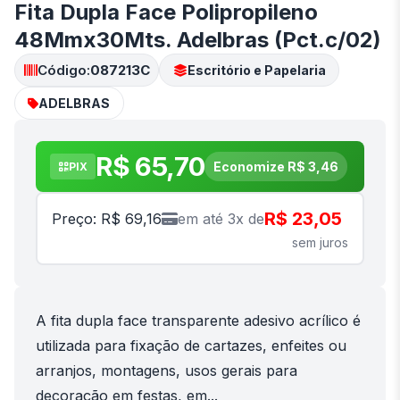
Fita Dupla Face Polipropileno
48Mmx30Mts. Adelbras (Pct.c/02)
Código:
087213C
Escritório e Papelaria
ADELBRAS
R$ 65,70
Economize R$ 3,46
PIX
R$ 23,05
Preço: R$ 69,16
em até 3x de
sem juros
A fita dupla face transparente adesivo acrílico é
utilizada para fixação de cartazes, enfeites ou
arranjos, montagens, usos gerais para
decoração em festas, em...