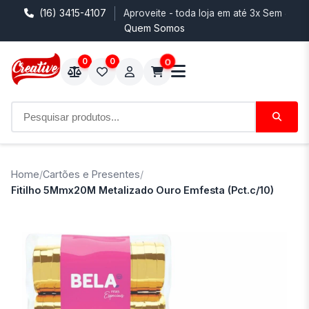
(16) 3415-4107
Aproveite - toda loja em até 3x Sem Juro
Quem Somos
0
0
0
Home
/
Cartões e Presentes
/
Fitilho 5Mmx20M Metalizado Ouro Emfesta (Pct.c/10)