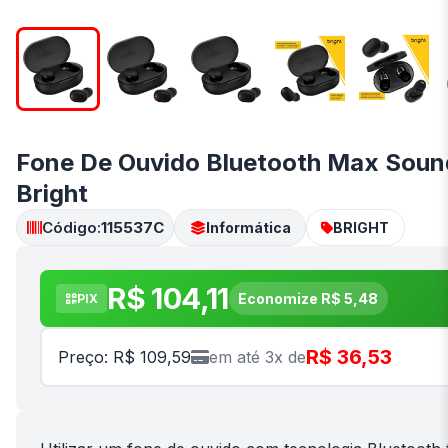
Fone De Ouvido Bluetooth Max Soun
Bright
Código:
115537C
Informática
BRIGHT
R$ 104,11
Economize R$ 5,48
PIX
R$ 36,53
Preço: R$ 109,59
em até 3x de