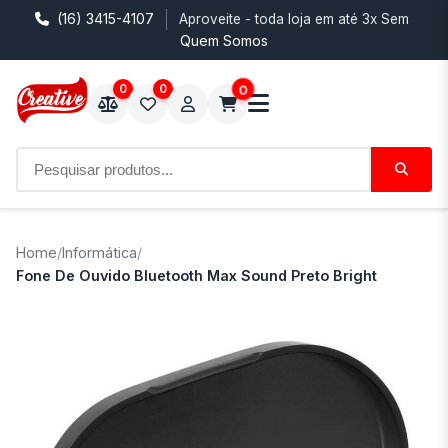
(16) 3415-4107
Aproveite - toda loja em até 3x Sem Juro
Quem Somos
0
0
0
Home
/
Informática
/
Fone De Ouvido Bluetooth Max Sound Preto Bright