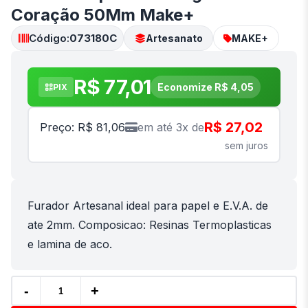
Coração 50Mm Make+
Código:
073180C
Artesanato
MAKE+
R$ 77,01
Economize R$ 4,05
PIX
R$ 27,02
Preço: R$ 81,06
em até 3x de
sem juros
Furador Artesanal ideal para papel e E.V.A. de
ate 2mm. Composicao: Resinas Termoplasticas
e lamina de aco.
-
+