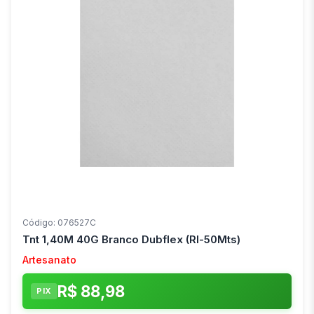
Código: 076527C
Tnt 1,40M 40G Branco Dubflex (Rl-50Mts)
Artesanato
R$ 88,98
PIX