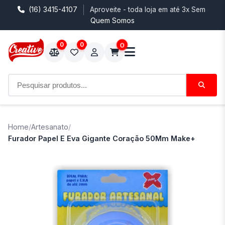
(16) 3415-4107
Aproveite - toda loja em até 3x Sem Juro
Quem Somos
0
0
0
Home
/
Artesanato
/
Furador Papel E Eva Gigante Coração 50Mm Make+