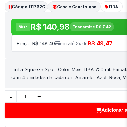
Código:
111762C
Casa e Construção
TIBA
R$ 140,98
Economize R$ 7,42
PIX
R$ 49,47
Preço: R$ 148,40
em até 3x de
Linha Squeeze Sport Color Mais TIBA 750 ml. Embala
com 4 unidades de cada cor: Amarelo, Azul, Rosa, Ver
-
+
Adicionar 