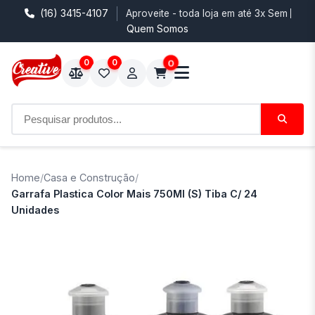
(16) 3415-4107
Aproveite - toda loja em até 3x Sem Juro
Quem Somos
0
0
0
Home
/
Casa e Construção
/
Garrafa Plastica Color Mais 750Ml (S) Tiba C/ 24
Unidades