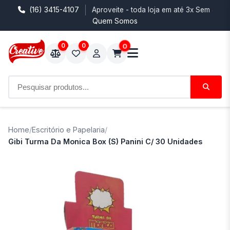
(16) 3415-4107
Aproveite - toda loja em até 3x Sem Juro
Quem Somos
0
0
0
Home
/
Escritório e Papelaria
/
Gibi Turma Da Monica Box (S) Panini C/ 30 Unidades