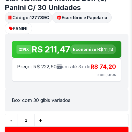
Panini C/ 30 Unidades
Código:
127739C
Escritório e Papelaria
PANINI
R$ 211,47
Economize R$ 11,13
PIX
R$ 74,20
Preço: R$ 222,60
em até 3x de
sem juros
Box com 30 gibis variados
-
+