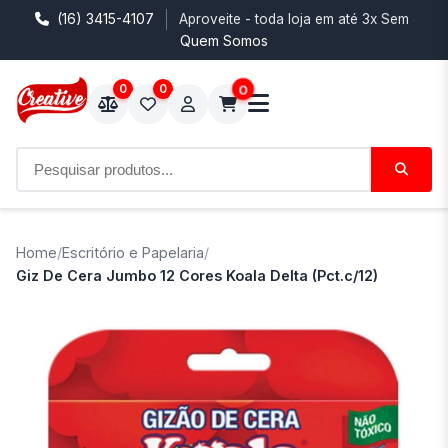
(16) 3415-4107
Aproveite - toda loja em até 3x Sem Juro
Quem Somos
0
0
0
Home
/
Escritório e Papelaria
/
Giz De Cera Jumbo 12 Cores Koala Delta (Pct.c/12)