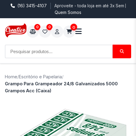
(16) 3415-4107
Aproveite - toda loja em até 3x Sem Juro
Quem Somos
0
0
0
Home
/
Escritório e Papelaria
/
Grampo Para Grampeador 24/8 Galvanizados 5000
Grampos Acc (Caixa)