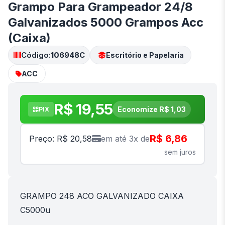
Grampo Para Grampeador 24/8
Galvanizados 5000 Grampos Acc
(Caixa)
Código:
106948C
Escritório e Papelaria
ACC
R$ 19,55
Economize R$ 1,03
PIX
R$ 6,86
Preço: R$ 20,58
em até 3x de
sem juros
GRAMPO 248 ACO GALVANIZADO CAIXA
C5000u