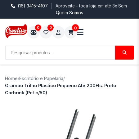
(16) 3415-4107
Aproveite - toda loja em até 3x Sem Juro
Quem Somos
0
0
0
Home
/
Escritório e Papelaria
/
Grampo Trilho Plastico Pequeno Até 200Fls. Preto
Carbrink (Pct.c/50)