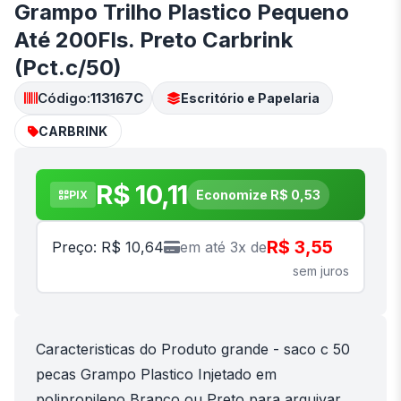
Grampo Trilho Plastico Pequeno
Até 200Fls. Preto Carbrink
(Pct.c/50)
Código:
113167C
Escritório e Papelaria
CARBRINK
R$ 10,11
Economize R$ 0,53
PIX
R$ 3,55
Preço: R$ 10,64
em até 3x de
sem juros
Caracteristicas do Produto grande - saco c 50
pecas Grampo Plastico Injetado em
polipropileno Branco ou Preto para arquivar