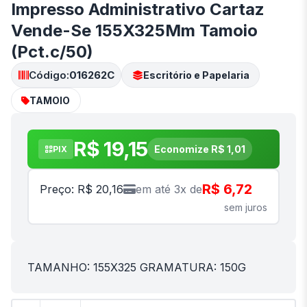
Impresso Administrativo Cartaz
Vende-Se 155X325Mm Tamoio
(Pct.c/50)
Código:
016262C
Escritório e Papelaria
TAMOIO
R$ 19,15
Economize R$ 1,01
PIX
R$ 6,72
Preço: R$ 20,16
em até 3x de
sem juros
TAMANHO: 155X325 GRAMATURA: 150G