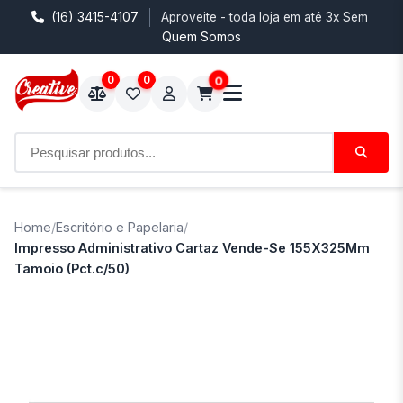
(16) 3415-4107
Aproveite - toda loja em até 3x Sem Juro
Quem Somos
0
0
0
Home
/
Escritório e Papelaria
/
Impresso Administrativo Cartaz Vende-Se 155X325Mm
Tamoio (Pct.c/50)