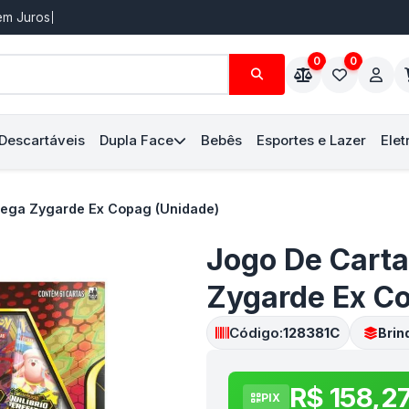
Sem Juros
0
0
 Descartáveis
Dupla Face
Bebês
Esportes e Lazer
Elet
ega Zygarde Ex Copag (Unidade)
Jogo De Cart
Zygarde Ex C
Código:
128381C
Brin
R$ 158,2
PIX