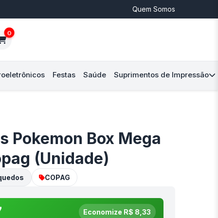
Quem Somos
0
roeletrônicos
Festas
Saúde
Suprimentos de Impressão
as Pokemon Box Mega
opag (Unidade)
quedos
COPAG
7
Economize R$ 8,33