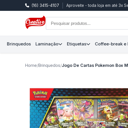
(16) 3415-4107
Aproveite - toda loja em até 3x 
Brinquedos
Laminação
Etiquetas
Coffee-break e
Home
/
Brinquedos
/
Jogo De Cartas Pokemon Box M