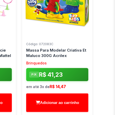
Código: 072083C
cie
Massa Para Modelar Criativa Et
Mattel
Maluco 300G Acrilex
Brinquedos
R$ 41,23
PIX
R$ 14,47
em até 3x de
ho
Adicionar ao carrinho