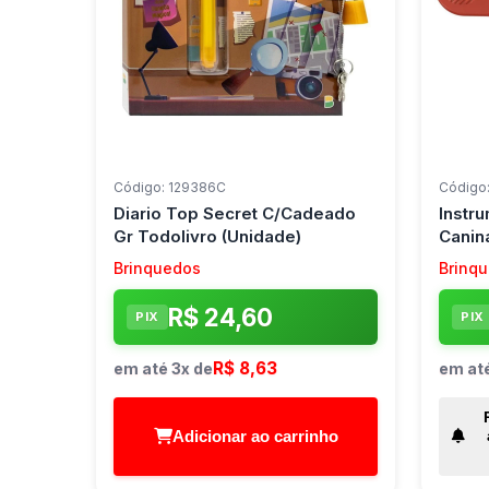
Código: 129386C
Código
Diario Top Secret C/Cadeado
Instr
Gr Todolivro (Unidade)
Canin
Brinquedos
Brinq
R$ 24,60
PIX
PIX
R$ 8,63
em até 3x de
em até
Adicionar ao carrinho