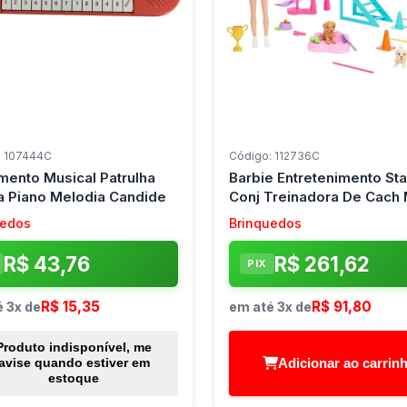
: 107444C
Código: 112736C
umento Musical Patrulha
Barbie Entretenimento Sta
a Piano Melodia Candide
Conj Treinadora De Cach 
uedos
Brinquedos
R$ 43,76
R$ 261,62
PIX
R$ 15,35
R$ 91,80
 3x de
em até 3x de
Produto indisponível, me
Adicionar ao carrin
avise quando estiver em
estoque