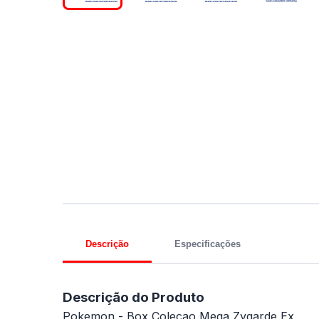
Descrição
Especificações
Descrição do Produto
Pokemon - Box Colecao Mega Zygarde Ex