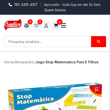
(16) 3415-4107
Aproveite - toda loja em até 3x Sem Juro
Quem Somos
0
0
0
Home
/
Brinquedos
/
Jogo Stop Matematica Pais E Filhos