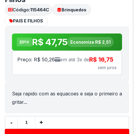
Código:
115464C
Brinquedos
PAIS E FILHOS
R$ 47,75
Economize R$ 2,51
PIX
R$ 16,75
Preço: R$ 50,26
em até 3x de
sem juros
Seja rapido com as equacoes e seja o primeiro a
gritar...
-
+