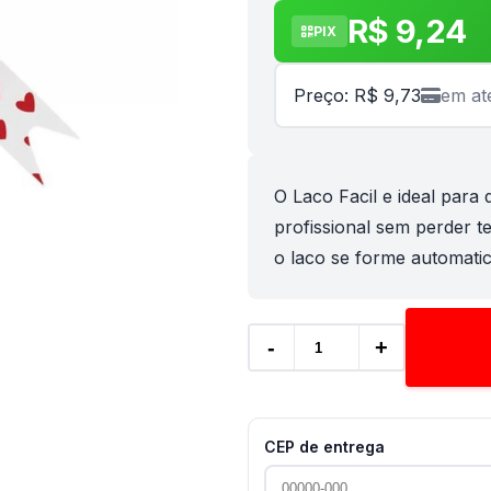
R$ 9,24
PIX
Preço: R$ 9,73
em at
O Laco Facil e ideal par
profissional sem perder t
o laco se forme automatic
-
+
CEP de entrega