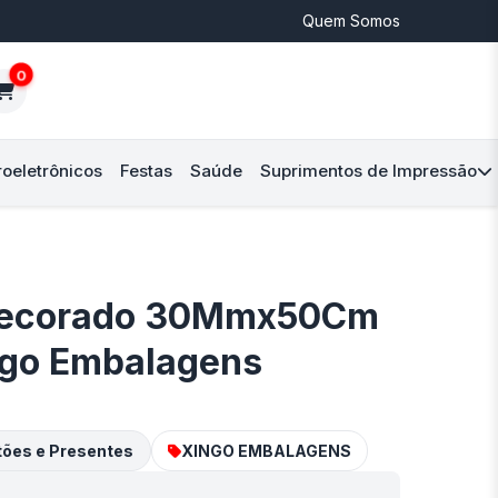
Quem Somos
0
roeletrônicos
Festas
Saúde
Suprimentos de Impressão
 Decorado 30Mmx50Cm
go Embalagens
tões e Presentes
XINGO EMBALAGENS