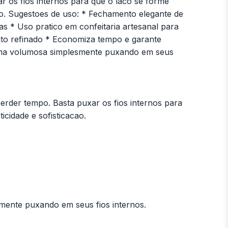
r os fios internos para que o laco se forme
ao. Sugestoes de uso: * Fechamento elegante de
s * Uso pratico em confeitaria artesanal para
ento refinado * Economiza tempo e garante
orma volumosa simplesmente puxando em seus
erder tempo. Basta puxar os fios internos para
cidade e sofisticacao.
mente puxando em seus fios internos.