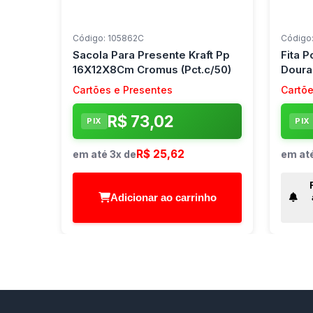
Código: 105862C
Código
Sacola Para Presente Kraft Pp
Fita 
16X12X8Cm Cromus (Pct.c/50)
Dourad
Cartões e Presentes
Cartõe
R$ 73,02
PIX
PIX
R$ 25,62
em até 3x de
em até
Adicionar ao carrinho