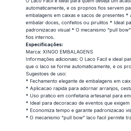
O Laco Facil e ideal para quem deseja um acab
automaticamente, e os proprios fios servem pa
embalagens em caixas e sacos de presentes * A
embalar doces, confeitos ou pirulitos * Ideal
padronizacao visual * O mecanismo “pull bow
fios internos.
Especificações:
Marca: XINGO EMBALAGENS
Informações adicionais: O Laco Facil e ideal p
que o laco se forme automaticamente, e os prop
Sugestoes de uso:
* Fechamento elegante de embalagens em caix
* Aplicacao rapida para adornar arranjos, ces
* Uso pratico em confeitaria artesanal para emb
* Ideal para decoracao de eventos que exigem 
* Economiza tempo e garante padronizacao vi
* O mecanismo “pull bow” laco facil permite 