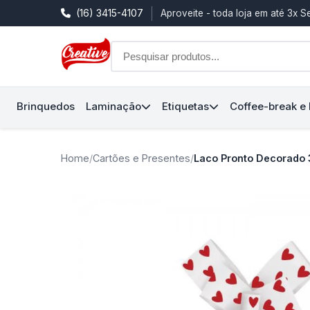
(16) 3415-4107
Aproveite - toda loja em até 3x 
Brinquedos
Laminação
Etiquetas
Coffee-break e
Home
/
Cartões e Presentes
/
Laco Pronto Decorado