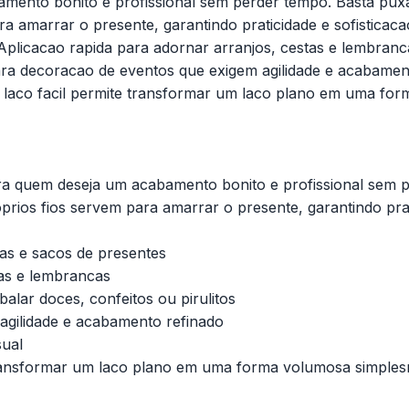
amento bonito e profissional sem perder tempo. Basta puxa
ra amarrar o presente, garantindo praticidade e sofisticac
plicacao rapida para adornar arranjos, cestas e lembranca
 para decoracao de eventos que exigem agilidade e acabam
” laco facil permite transformar um laco plano em uma f
ara quem deseja um acabamento bonito e profissional sem p
rios fios servem para amarrar o presente, garantindo prati
as e sacos de presentes
tas e lembrancas
alar doces, confeitos ou pirulitos
agilidade e acabamento refinado
sual
transformar um laco plano em uma forma volumosa simples