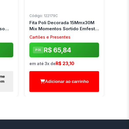
Código: 122179C
Fita Poli Decorada 15Mmx30M
sso
Mix Momentos Sortido Emfesta
(Pct.c/10)
Cartões e Presentes
R$ 65,84
PIX
R$ 23,10
em até 3x de
 me
Adicionar ao carrinho
em