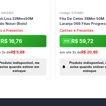
: 040245C
Código: 075198C
Poli Lisa 32Mmx50M
Fita De Cetim 38Mm 50M.
o Nizuri (Rolo)
Laranja 066 Fitas Progre
(Rolo)
s e Presentes
Cartões e Presentes
R$ 16,76
R$ 59,72
PIX
R$ 5,88
R$ 20,95
 3x de
em até 3x de
Produto indisponível, me
Produto indisponível,
avise quando estiver em
avise quando estiver 
estoque
estoque