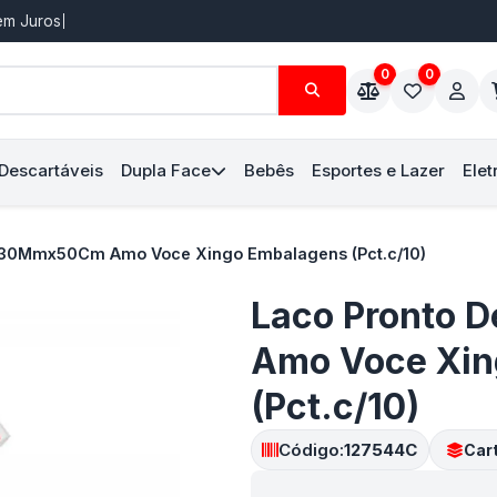
Sem Juros
0
0
 Descartáveis
Dupla Face
Bebês
Esportes e Lazer
Elet
 30Mmx50Cm Amo Voce Xingo Embalagens (Pct.c/10)
Laco Pronto
Amo Voce Xin
(Pct.c/10)
Código:
127544C
Car