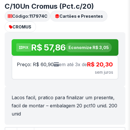
C/10Un Cromus (Pct.c/20)
Código:
117974C
Cartões e Presentes
CROMUS
R$ 57,86
Economize R$ 3,05
PIX
R$ 20,30
Preço: R$ 60,90
em até 3x de
sem juros
Lacos facil, pratico para finalizar um presente,
facil de montar – embalagem 20 pct10 unid. 200
unid