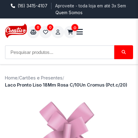
(16) 3415-4107
Aproveite - toda loja em até 3x Sem Juro
Quem Somos
0
0
0
Home
/
Cartões e Presentes
/
Laco Pronto Liso 18Mm Rosa C/10Un Cromus (Pct.c/20)