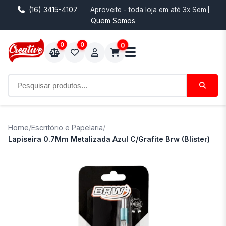
(16) 3415-4107
Aproveite - toda loja em até 3x Sem Juro
Quem Somos
0
0
0
Home
/
Escritório e Papelaria
/
Lapiseira 0.7Mm Metalizada Azul C/Grafite Brw (Blister)