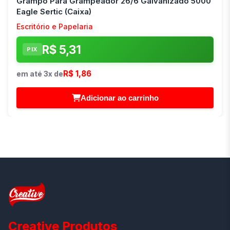
Grampo Para Grampeador 26/6 Galvanizado 5000
Eagle Sertic (Caixa)
Escritório e Papelaria
R$ 5,31
PIX
R$ 1,86
em até 3x de
Adicionar ao carrinho
Creative Produtos