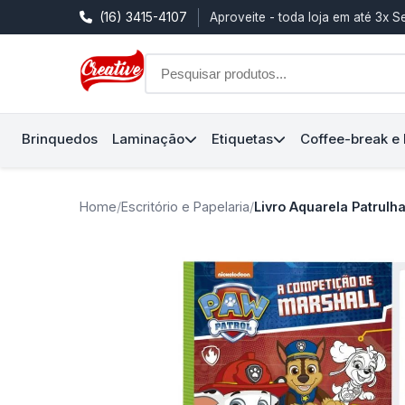
(16) 3415-4107
Aproveite - toda loja em até 3x 
Brinquedos
Laminação
Etiquetas
Coffee-break e
Home
/
Escritório e Papelaria
/
Livro Aquarela Patrul