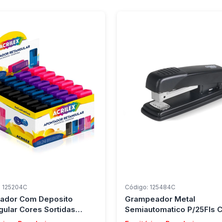
: 125204C
Código: 125484C
ador Com Deposito
Grampeador Metal
gular Cores Sortidas
Semiautomatico P/25Fls C
ex C/ 24 Unidades