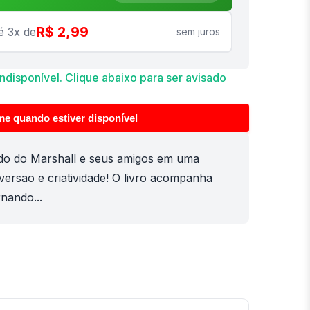
R$ 2,99
é 3x de
sem juros
disponível. Clique abaixo para ser avisado
me quando estiver disponível
do do Marshall e seus amigos em uma
iversao e criatividade! O livro acompanha
rnando...