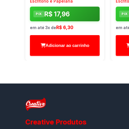
Escritório e Papelaria
Escrit
R$ 17,96
PIX
PIX
R$ 6,30
em até 3x de
em até
Adicionar ao carrinho
Creative Produtos