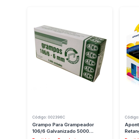
Código: 002396C
Código
Grampo Para Grampeador
Apont
106/6 Galvanizado 5000
Retan
Grampos Acc (Caixa)
Acril