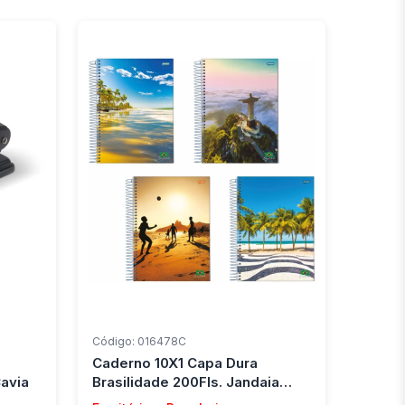
Código: 016478C
Caderno 10X1 Capa Dura
avia
Brasilidade 200Fls. Jandaia
(Pct.c/04)