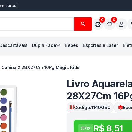
Sem Juros
0
0
 Descartáveis
Dupla Face
Bebês
Esportes e Lazer
Elet
ha Canina 2 28X27Cm 16Pg Magic Kids
Livro Aquarel
28X27Cm 16Pg
Código:
114005C
Escr
R$ 8,51
PIX