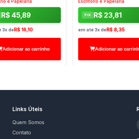
ório e Papelaria
Escritório e Papelaria
R$ 45,89
R$ 23,81
PIX
R$ 16,10
R$ 8,35
 3x de
em até 3x de
Adicionar ao carrinho
Adicionar ao carrin
Links Úteis
Quem Somos
Contato