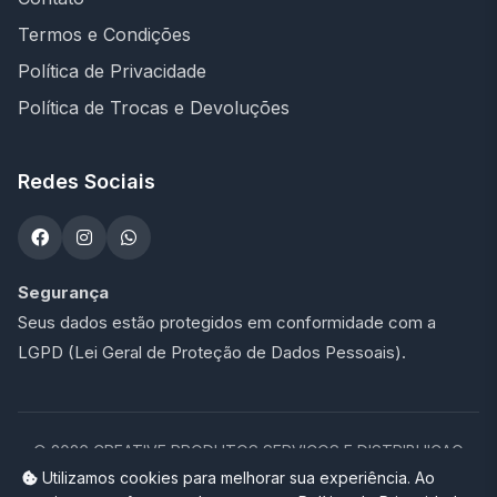
Termos e Condições
Política de Privacidade
Política de Trocas e Devoluções
Redes Sociais
Segurança
Seus dados estão protegidos em conformidade com a
LGPD (Lei Geral de Proteção de Dados Pessoais).
©
2026
CREATIVE PRODUTOS SERVICOS E DISTRIBUICAO
LTDA - 47.273.900/0001-76. Todos os direitos reservados.
Utilizamos cookies para melhorar sua experiência. Ao