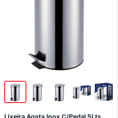
Lixeira Agata Inox C/Pedal 5Lts.