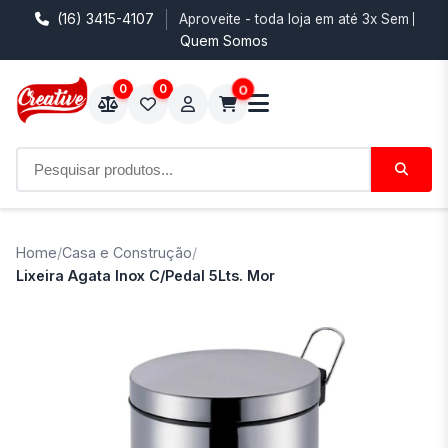
(16) 3415-4107
Aproveite - toda loja em até 3x Sem Juro
Quem Somos
0
0
0
Home
/
Casa e Construção
/
Lixeira Agata Inox C/Pedal 5Lts. Mor