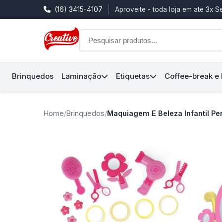
(16) 3415-4107
Aproveite - toda loja em até 3x 
Brinquedos
Laminação
Etiquetas
Coffee-break e
Home
/
Brinquedos
/
Maquiagem E Beleza Infantil P