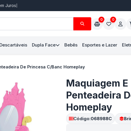
Sem Juros
0
0
 Descartáveis
Dupla Face
Bebês
Esportes e Lazer
Elet
enteadeira De Princesa C/Banc Homeplay
Maquiagem E B
Penteadeira D
Homeplay
Código:
068988C
Br