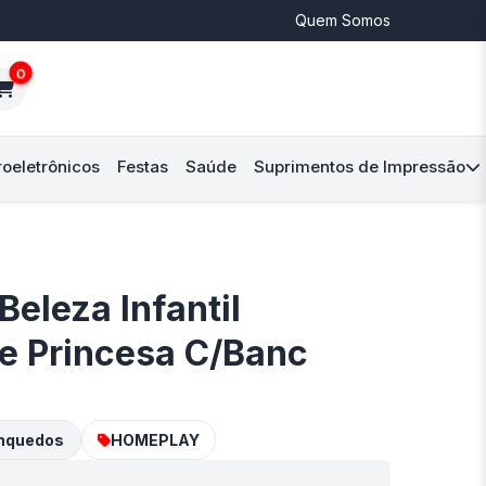
Quem Somos
0
roeletrônicos
Festas
Saúde
Suprimentos de Impressão
eleza Infantil
e Princesa C/Banc
inquedos
HOMEPLAY