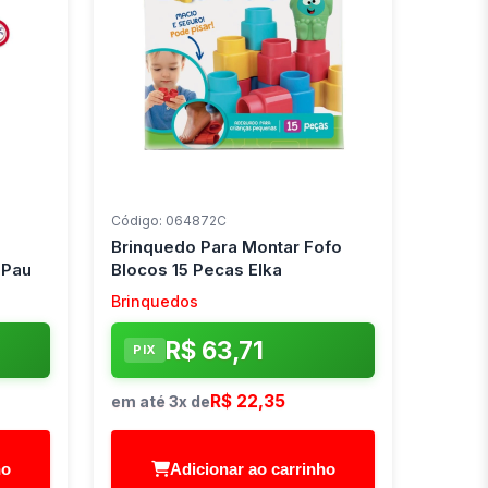
Código: 064872C
Brinquedo Para Montar Fofo
 Pau
Blocos 15 Pecas Elka
Brinquedos
R$ 63,71
PIX
R$ 22,35
em até 3x de
ho
Adicionar ao carrinho