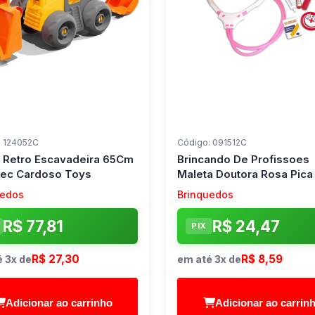
: 124052C
Código: 091512C
r Retro Escavadeira 65Cm
Brincando De Profissoes
ec Cardoso Toys
Maleta Doutora Rosa Pica
uedos
Brinquedos
R$ 77,81
R$ 24,47
PIX
R$ 27,30
R$ 8,59
 3x de
em até 3x de
Adicionar ao carrinho
Adicionar ao carrin