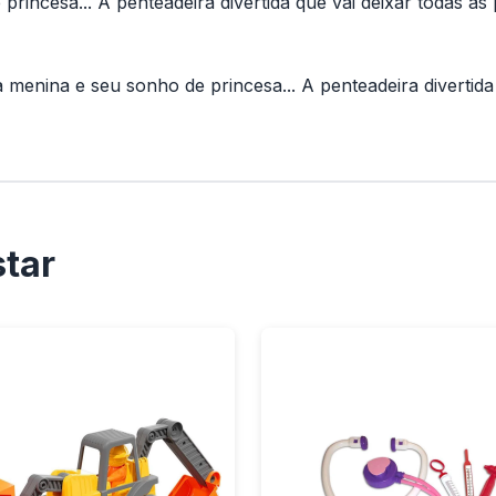
incesa... A penteadeira divertida que vai deixar todas as 
 menina e seu sonho de princesa... A penteadeira divertida 
tar