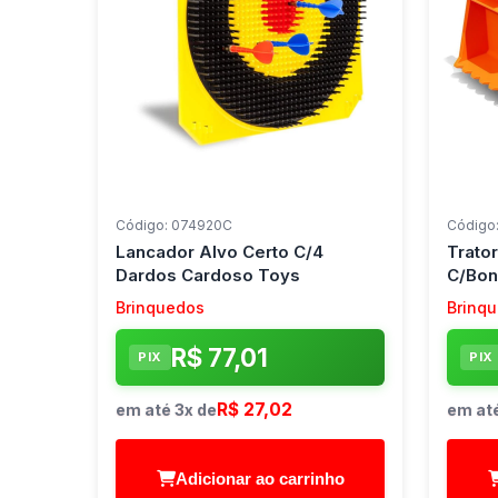
Código: 074920C
Código
Lancador Alvo Certo C/4
Trato
Dardos Cardoso Toys
C/Bon
Brinquedos
Brinq
R$ 77,01
PIX
PIX
R$ 27,02
em até 3x de
em até
Adicionar ao carrinho