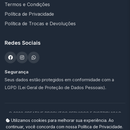
Termos e Condições
Política de Privacidade
Política de Trocas e Devoluções
Redes Sociais
Segurança
Seus dados estão protegidos em conformidade com a
LGPD (Lei Geral de Proteção de Dados Pessoais).
©
2026
CREATIVE PRODUTOS SERVICOS E DISTRIBUICAO
LTDA - 47.273.900/0001-76. Todos os direitos reservados.
Utilizamos cookies para melhorar sua experiência. Ao
continuar, você concorda com nossa Política de Privacidade.