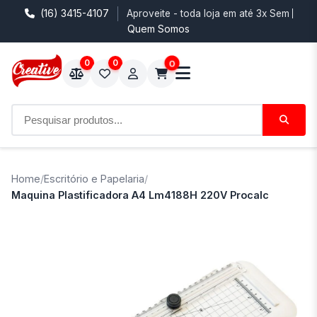
(16) 3415-4107
Aproveite - toda loja em até 3x Sem Juro
Quem Somos
0
0
0
Home
/
Escritório e Papelaria
/
Maquina Plastificadora A4 Lm4188H 220V Procalc