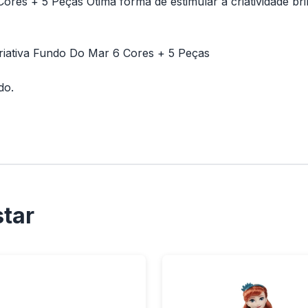
res + 5 Peças Ótima forma de estimular a criatividade bri
riativa Fundo Do Mar 6 Cores + 5 Peças
do.
tar