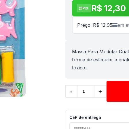
R$ 12,30
PIX
Preço: R$ 12,95
em a
Massa Para Modelar Criat
forma de estimular a cria
tóxico.
-
+
CEP de entrega