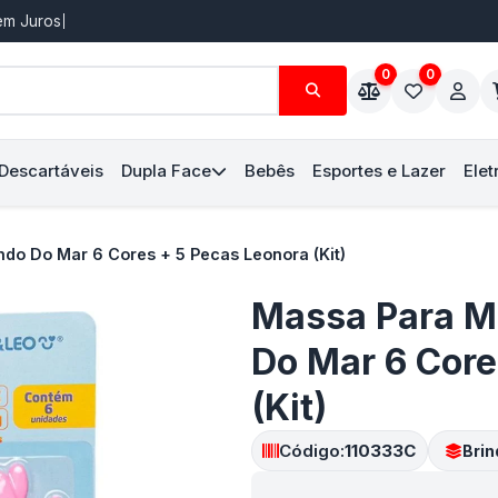
Sem Juros
0
0
 Descartáveis
Dupla Face
Bebês
Esportes e Lazer
Elet
ndo Do Mar 6 Cores + 5 Pecas Leonora (Kit)
Massa Para Mo
Do Mar 6 Core
(Kit)
Código:
110333C
Bri