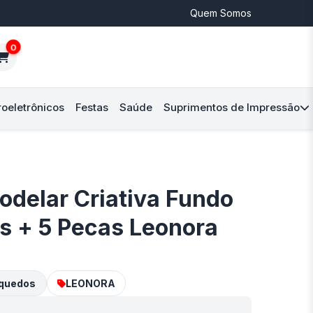
Quem Somos
0
roeletrônicos
Festas
Saúde
Suprimentos de Impressão
delar Criativa Fundo
s + 5 Pecas Leonora
nquedos
LEONORA