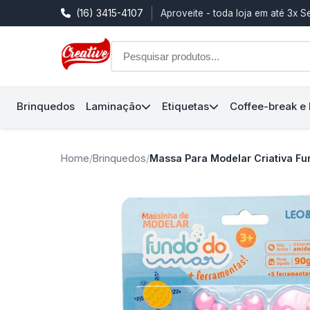
(16) 3415-4107
Aproveite - toda loja em até 3x 
Brinquedos
Laminação
Etiquetas
Coffee-break e
Home
/
Brinquedos
/
Massa Para Modelar Criativa Fu