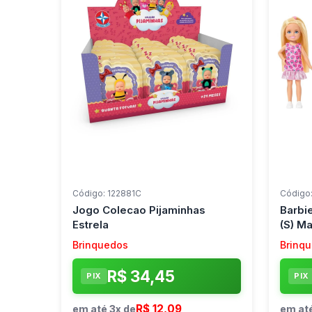
Código: 122881C
Código
Jogo Colecao Pijaminhas
Barbi
Estrela
(S) Ma
Brinquedos
Brinq
R$ 34,45
PIX
PIX
R$ 12,09
em até 3x de
em até