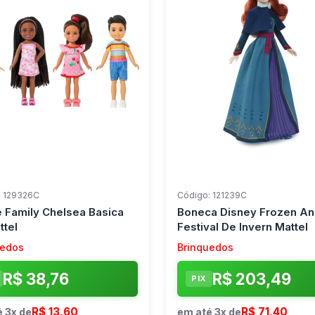
: 129326C
Código: 121239C
e Family Chelsea Basica
Boneca Disney Frozen An
ttel
Festival De Invern Mattel
uedos
Brinquedos
R$ 38,76
R$ 203,49
PIX
R$ 13,60
R$ 71,40
 3x de
em até 3x de