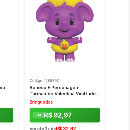
Código: 128836C
na
Boneco E Personagem
Turmatube Valentina Vinil Lider
(Unidade)
Brinquedos
R$ 92,97
PIX
R$ 32,62
em até 3x de