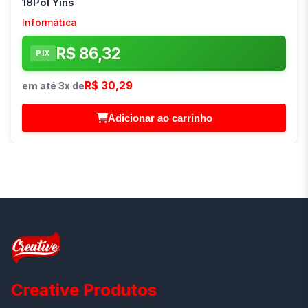
18Pol Yins
Informática
R$ 86,32
PIX
R$ 30,29
em até 3x de
Adicionar ao carrinho
Creative Produtos