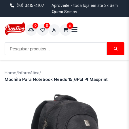
(16) 3415-4107
Aproveite - toda loja em até 3x Sem Juro
Quem Somos
0
0
0
Home
/
Informática
/
Mochila Para Notebook Needs 15,6Pol Pt Maxprint