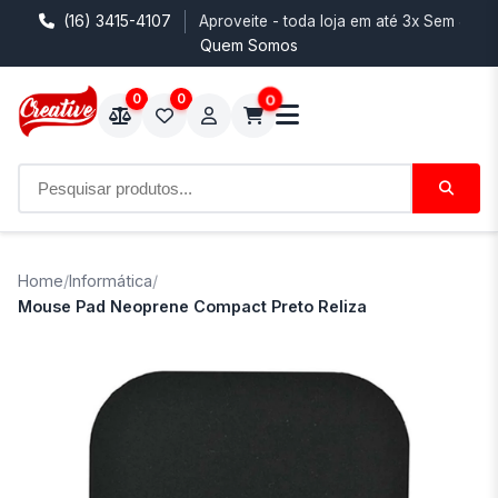
(16) 3415-4107
Aproveite - toda loja em até 3x Sem Juro
Quem Somos
0
0
0
Home
/
Informática
/
Mouse Pad Neoprene Compact Preto Reliza