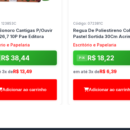
: 123853C
Código: 072381C
 Sonoro Cantigas P/Ouvir
Regua De Poliestireno Co
26,7 10P Pae Editora
Pastel Sortida 30Cm Acri
(Cx.c/06)
ório e Papelaria
Escritório e Papelaria
R$ 38,44
R$ 18,22
PIX
R$ 13,49
R$ 6,39
 3x de
em até 3x de
Adicionar ao carrinho
Adicionar ao carrin