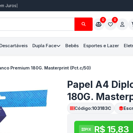
Sem Juros
0
0
 Descartáveis
Dupla Face
Bebês
Esportes e Lazer
Elet
anco Premium 180G. Masterprint (Pct.c/50)
Papel A4 Dip
180G. Masterp
Código:
103183C
Escr
R$ 15,83
PIX