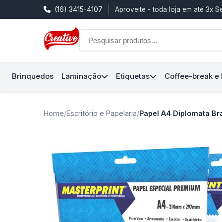
(16) 3415-4107
Aproveite - toda loja em até 3x 
Brinquedos
Laminação
Etiquetas
Coffee-break e
Home
/
Escritório e Papelaria
/
Papel A4 Diplomata Br