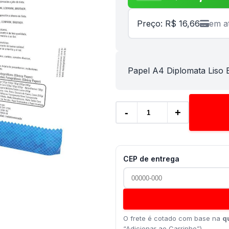
Preço: R$ 16,66
em a
Papel A4 Diplomata Liso
-
+
CEP de entrega
O frete é cotado com base na
q
“Adicionar ao Carrinho”).