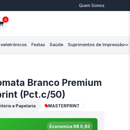
Quem Somos
0
roeletrônicos
Festas
Saúde
Suprimentos de Impressão
lomata Branco Premium
rint (Pct.c/50)
itório e Papelaria
MASTERPRINT
Economize R$ 0,83