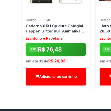
Código: 109774C
Código
Caderno 01X1 Cp.dura Colegial
Livro
Happen Glitter 80F Animativa
28,5X
(Pct.c/04)
Escritório e Papelaria
Escrit
R$ 76,48
PIX
PIX
R$ 26,83
em até 3x de
em até
Adicionar ao carrinho