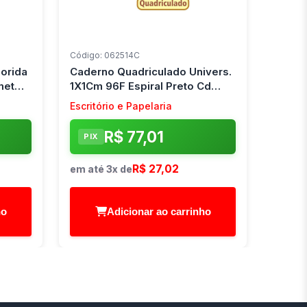
Código: 062514C
lorida
Caderno Quadriculado Univers.
met
1X1Cm 96F Espiral Preto Cd
Tamoio (Pct.c/04)
Escritório e Papelaria
R$ 77,01
PIX
R$ 27,02
em até 3x de
ho
Adicionar ao carrinho