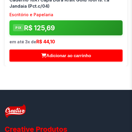
Jandaia (Pct.c/04)
Escritório e Papelaria
R$ 125,69
PIX
R$ 44,10
em até 3x de
Adicionar ao carrinho
Creative Produtos