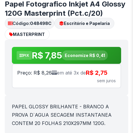
Papel Fotografico Inkjet A4 Glossy
120G Masterprint (Pct.c/20)
Código:
048498C
Escritório e Papelaria
MASTERPRINT
R$ 7,85
Economize R$ 0,41
PIX
R$ 2,75
Preço: R$ 8,26
em até 3x de
sem juros
PAPEL GLOSSY BRILHANTE - BRANCO A
PROVA D`AGUA SECAGEM INSTANTANEA
CONTEM 20 FOLHAS 210X297MM 120G.