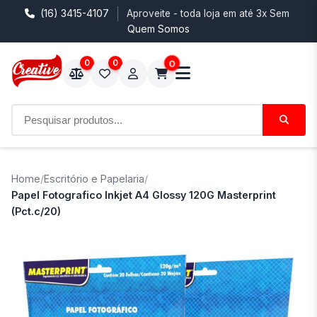
(16) 3415-4107
Aproveite - toda loja em até 3x Sem Juro
Quem Somos
0
0
0
Home
/
Escritório e Papelaria
/
Papel Fotografico Inkjet A4 Glossy 120G Masterprint
(Pct.c/20)