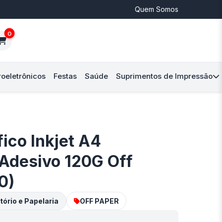
Quem Somos
0
roeletrônicos
Festas
Saúde
Suprimentos de Impressão
ico Inkjet A4
Adesivo 120G Off
0)
tório e Papelaria
OFF PAPER