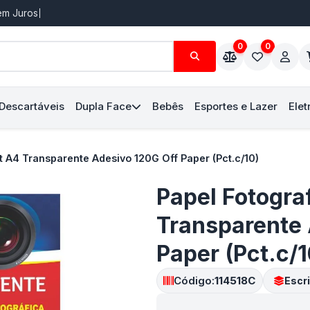
Sem Juros
0
0
 Descartáveis
Dupla Face
Bebês
Esportes e Lazer
Elet
et A4 Transparente Adesivo 120G Off Paper (Pct.c/10)
Papel Fotograf
Transparente 
Paper (Pct.c/1
Código:
114518C
Escri