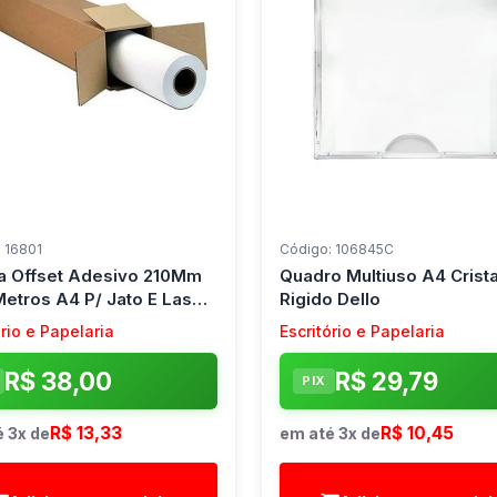
 16801
Código: 106845C
a Offset Adesivo 210Mm
Quadro Multiuso A4 Crista
Metros A4 P/ Jato E Laser
Rigido Dello
o
ório e Papelaria
Escritório e Papelaria
R$ 38,00
R$ 29,79
PIX
R$ 13,33
R$ 10,45
 3x de
em até 3x de