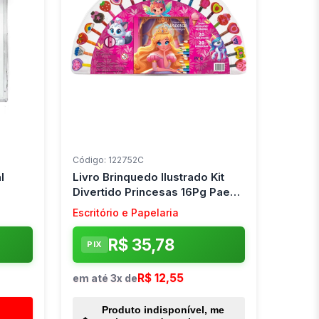
Código: 122752C
l
Livro Brinquedo Ilustrado Kit
Divertido Princesas 16Pg Pae
Editora
Escritório e Papelaria
R$ 35,78
PIX
R$ 12,55
em até 3x de
Produto indisponível, me