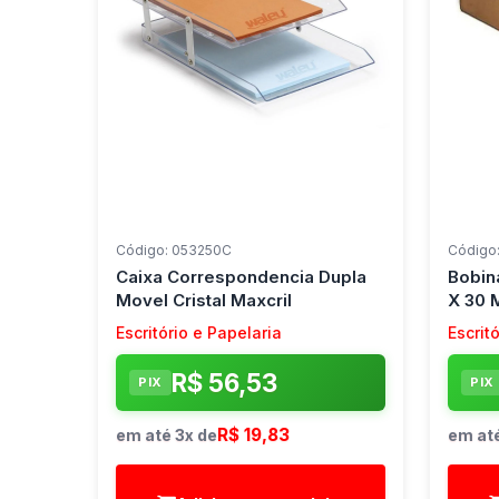
Código: 053250C
Código:
Caixa Correspondencia Dupla
Bobin
Movel Cristal Maxcril
X 30 
Branc
Escritório e Papelaria
Escrit
R$ 56,53
PIX
PIX
R$ 19,83
em até 3x de
em até