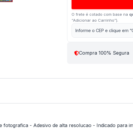
O frete é cotado com base na
q
“Adicionar ao Carrinho”).
Informe o CEP e clique em “
Compra 100% Segura
fotografica - Adesivo de alta resolucao - Indicado para im