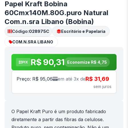
Papel Kraft Bobina
60Cmx140M.80G.puro Natural
Com.n.sra Libano (Bobina)
Código:
028975C
Escritório e Papelaria
COM.N.SRA LIBANO
R$ 90,31
Economize R$ 4,75
PIX
R$ 31,69
Preço: R$ 95,06
em até 3x de
sem juros
O Papel Kraft Puro é um produto fabricado
diretamente a partir das fibras da celulose.
Produto puro, sem contaminação. Não é um