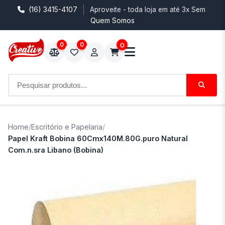
(16) 3415-4107
Aproveite - toda loja em até 3x Sem Juro
Quem Somos
0
0
0
Home
/
Escritório e Papelaria
/
Papel Kraft Bobina 60Cmx140M.80G.puro Natural
Com.n.sra Libano (Bobina)