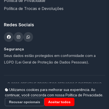
Política de Privacidade
Política de Trocas e Devoluções
Redes Sociais
Segurança
Seus dados estão protegidos em conformidade com a
LGPD (Lei Geral de Proteção de Dados Pessoais).
©
2026
CREATIVE PRODUTOS SERVICOS E DISTRIBUICAO
LTDA - 47.273.900/0001-76. Todos os direitos reservados.
Utilizamos cookies para melhorar sua experiência. Ao
continuar, você concorda com nossa Política de Privacidade.
Loja completa desenvolvida por
Promptor
Recusar opcionais
Aceitar todos