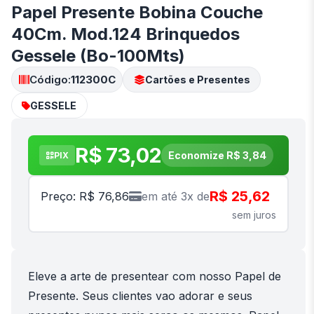
Papel Presente Bobina Couche
40Cm. Mod.124 Brinquedos
Gessele (Bo-100Mts)
Código:
112300C
Cartões e Presentes
GESSELE
R$ 73,02
Economize R$ 3,84
PIX
R$ 25,62
Preço: R$ 76,86
em até 3x de
sem juros
Eleve a arte de presentear com nosso Papel de
Presente. Seus clientes vao adorar e seus