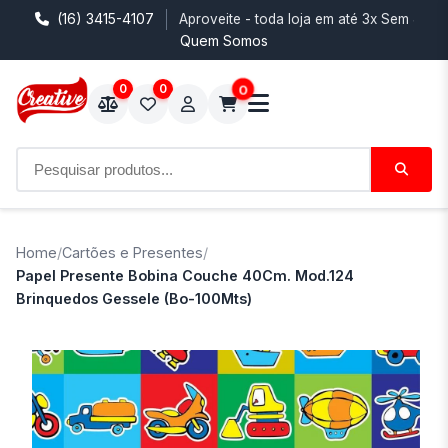
(16) 3415-4107
Aproveite - toda loja em até 3x Sem Juro
Quem Somos
0
0
0
Home
/
Cartões e Presentes
/
Papel Presente Bobina Couche 40Cm. Mod.124
Brinquedos Gessele (Bo-100Mts)