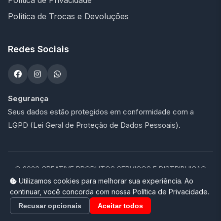
Política de Trocas e Devoluções
Redes Sociais
Segurança
Seus dados estão protegidos em conformidade com a
LGPD (Lei Geral de Proteção de Dados Pessoais).
©
2026
CREATIVE PRODUTOS SERVICOS E DISTRIBUICAO
LTDA - 47.273.900/0001-76. Todos os direitos reservados.
Utilizamos cookies para melhorar sua experiência. Ao
continuar, você concorda com nossa Política de Privacidade.
Loja completa desenvolvida por
Promptor
Recusar opcionais
Aceitar todos