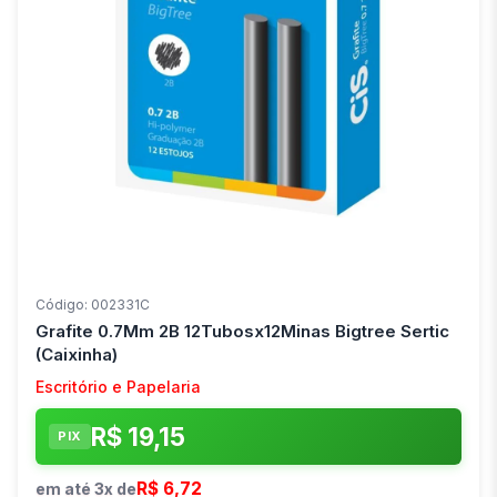
Código: 002331C
Grafite 0.7Mm 2B 12Tubosx12Minas Bigtree Sertic
(Caixinha)
Escritório e Papelaria
R$ 19,15
PIX
R$ 6,72
em até 3x de