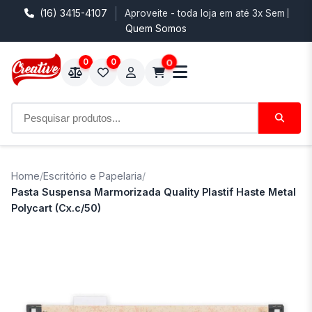
(16) 3415-4107
Aproveite - toda loja em até 3x Sem Juro
Quem Somos
0
0
0
Home
/
Escritório e Papelaria
/
Pasta Suspensa Marmorizada Quality Plastif Haste Metal
Polycart (Cx.c/50)