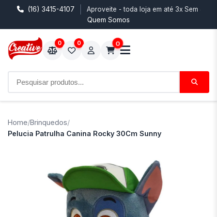
(16) 3415-4107
Aproveite - toda loja em até 3x Sem Juro
Quem Somos
0
0
0
Home
/
Brinquedos
/
Pelucia Patrulha Canina Rocky 30Cm Sunny