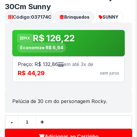
30Cm Sunny
Código:
037174C
Brinquedos
SUNNY
R$ 126,22
PIX
Economize R$ 6,64
Preço: R$ 132,86
em até 3x de
R$ 44,29
sem juros
Pelúcia de 30 cm do personagem Rocky.
-
+
Adicionar ao Carrinho