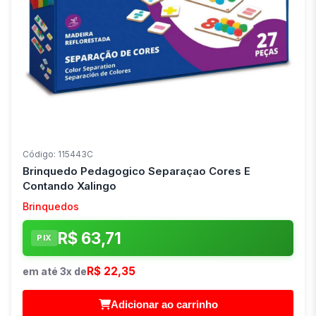
Código: 115443C
Brinquedo Pedagogico Separaçao Cores E
Contando Xalingo
Brinquedos
R$ 63,71
PIX
R$ 22,35
em até 3x de
Adicionar ao carrinho