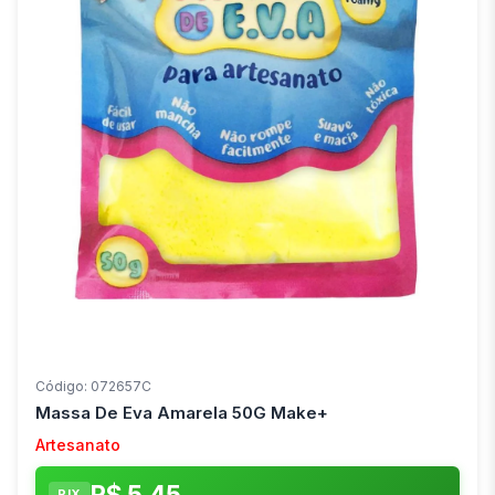
Código: 072657C
Massa De Eva Amarela 50G Make+
Artesanato
R$ 5,45
PIX