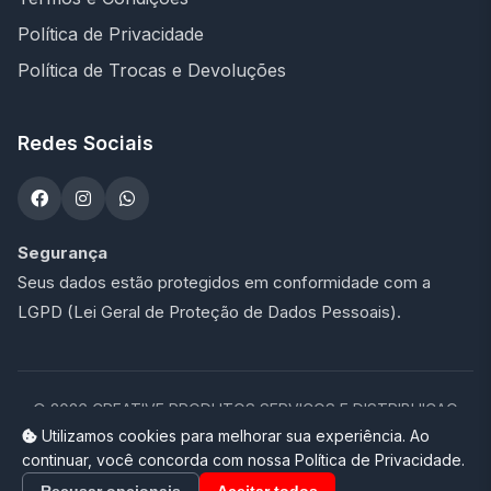
Política de Privacidade
Política de Trocas e Devoluções
Redes Sociais
Segurança
Seus dados estão protegidos em conformidade com a
LGPD (Lei Geral de Proteção de Dados Pessoais).
©
2026
CREATIVE PRODUTOS SERVICOS E DISTRIBUICAO
LTDA - 47.273.900/0001-76. Todos os direitos reservados.
Utilizamos cookies para melhorar sua experiência. Ao
continuar, você concorda com nossa Política de Privacidade.
Loja completa desenvolvida por
Promptor