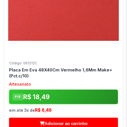
Código: 061212C
Placa Em Eva 48X40Cm Vermelho 1,6Mm Make+
(Pct.c/10)
Artesanato
R$ 18,49
PIX
R$ 6,49
em até 3x de
Adicionar ao carrinho