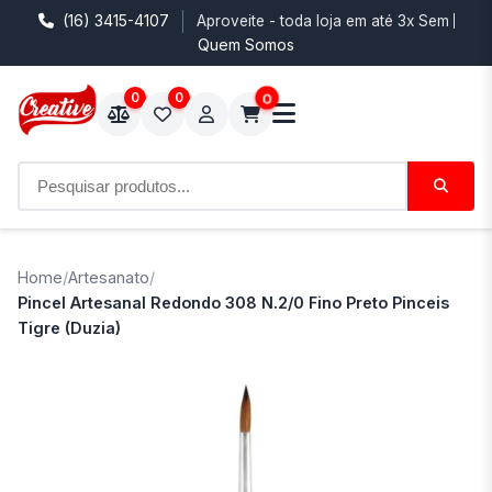
(16) 3415-4107
Aproveite - toda loja em até 3x Sem Juro
Quem Somos
0
0
0
Home
/
Artesanato
/
Pincel Artesanal Redondo 308 N.2/0 Fino Preto Pinceis
Tigre (Duzia)