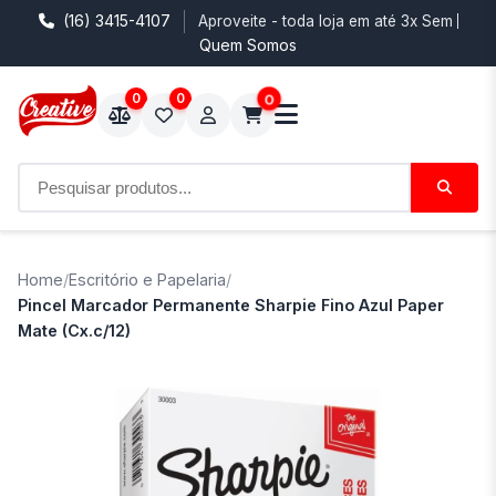
(16) 3415-4107
Aproveite - toda loja em até 3x Sem Juro
Quem Somos
0
0
0
Home
/
Escritório e Papelaria
/
Pincel Marcador Permanente Sharpie Fino Azul Paper
Mate (Cx.c/12)