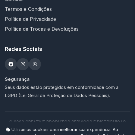
Termos e Condições
Política de Privacidade
Política de Trocas e Devoluções
Redes Sociais
Segurança
Seus dados estão protegidos em conformidade com a
LGPD (Lei Geral de Proteção de Dados Pessoais).
©
2026
CREATIVE PRODUTOS SERVICOS E DISTRIBUICAO
LTDA - 47.273.900/0001-76. Todos os direitos reservados.
Utilizamos cookies para melhorar sua experiência. Ao