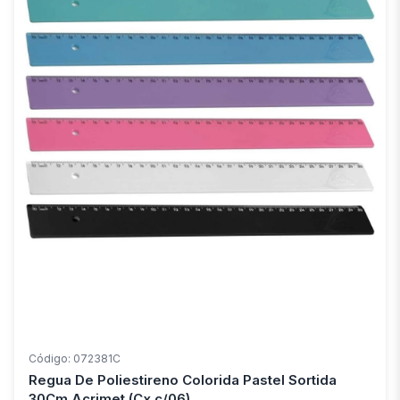
Código: 072381C
Regua De Poliestireno Colorida Pastel Sortida
30Cm Acrimet (Cx.c/06)