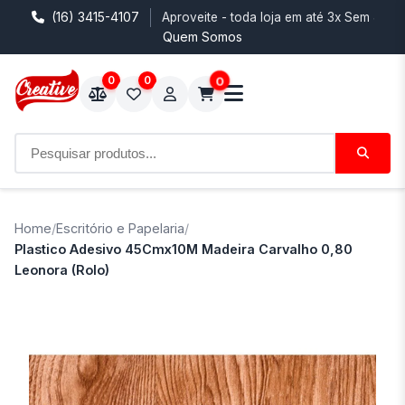
(16) 3415-4107
Aproveite - toda loja em até 3x Sem Juro
Quem Somos
0
0
0
Home
/
Escritório e Papelaria
/
Plastico Adesivo 45Cmx10M Madeira Carvalho 0,80
Leonora (Rolo)