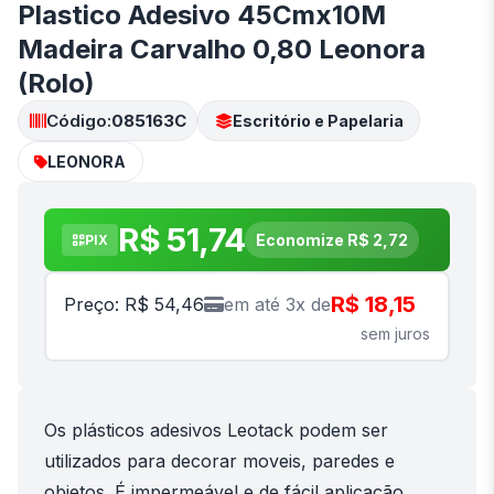
Plastico Adesivo 45Cmx10M
Madeira Carvalho 0,80 Leonora
(Rolo)
Código:
085163C
Escritório e Papelaria
LEONORA
R$ 51,74
Economize R$ 2,72
PIX
R$ 18,15
Preço: R$ 54,46
em até 3x de
sem juros
Os plásticos adesivos Leotack podem ser
utilizados para decorar moveis, paredes e
objetos. É impermeável e de fácil aplicação.