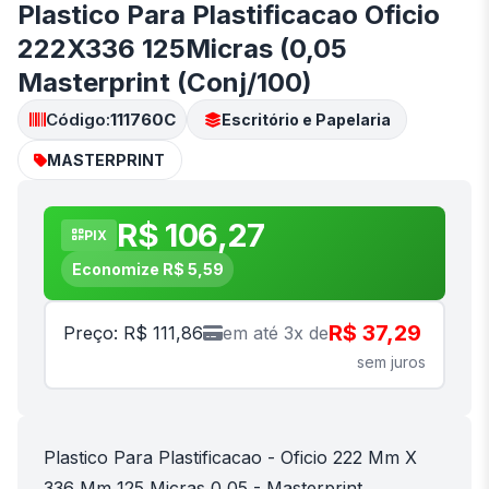
Plastico Para Plastificacao Oficio
222X336 125Micras (0,05
Masterprint (Conj/100)
Código:
111760C
Escritório e Papelaria
MASTERPRINT
R$ 106,27
PIX
Economize R$ 5,59
R$ 37,29
Preço: R$ 111,86
em até 3x de
sem juros
Plastico Para Plastificacao - Oficio 222 Mm X
336 Mm 125 Micras 0,05 - Masterprint