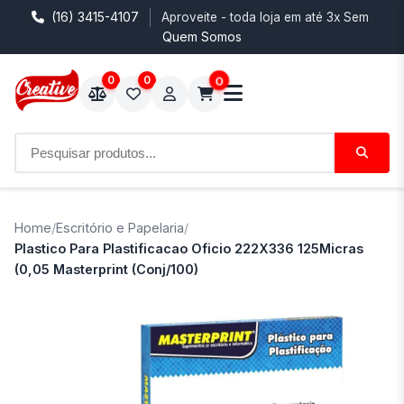
(16) 3415-4107
Aproveite - toda loja em até 3x Sem Juro
Quem Somos
0
0
0
Home
/
Escritório e Papelaria
/
Plastico Para Plastificacao Oficio 222X336 125Micras
(0,05 Masterprint (Conj/100)