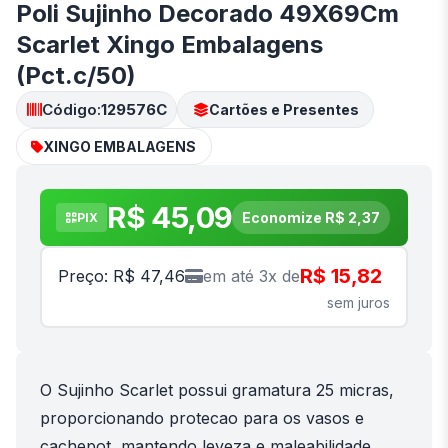
Poli Sujinho Decorado 49X69Cm
Scarlet Xingo Embalagens
(Pct.c/50)
Código:
129576C
Cartões e Presentes
XINGO EMBALAGENS
R$ 45,09
Economize R$ 2,37
PIX
R$ 15,82
Preço: R$ 47,46
em até 3x de
sem juros
O Sujinho Scarlet possui gramatura 25 micras,
proporcionando protecao para os vasos e
cachepot, mantendo leveza e maleabilidade,