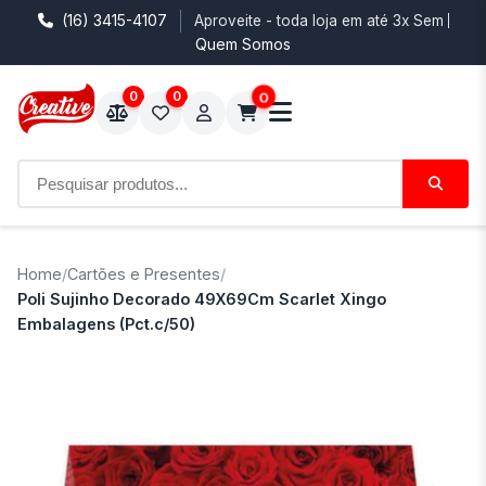
(16) 3415-4107
Aproveite - toda loja em até 3x Sem Juro
Quem Somos
0
0
0
Home
/
Cartões e Presentes
/
Poli Sujinho Decorado 49X69Cm Scarlet Xingo
Embalagens (Pct.c/50)