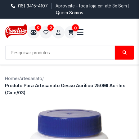
(16) 3415-4107
Aproveite - toda loja em até 3x Sem Juro
Quem Somos
0
0
0
Home
/
Artesanato
/
Produto Para Artesanato Gesso Acrilico 250Ml Acrilex
(Cx.c/03)