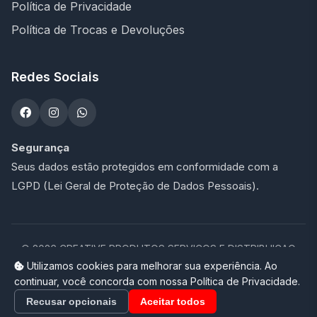
Política de Privacidade
Política de Trocas e Devoluções
Redes Sociais
Segurança
Seus dados estão protegidos em conformidade com a
LGPD (Lei Geral de Proteção de Dados Pessoais).
©
2026
CREATIVE PRODUTOS SERVICOS E DISTRIBUICAO
LTDA - 47.273.900/0001-76. Todos os direitos reservados.
Utilizamos cookies para melhorar sua experiência. Ao
continuar, você concorda com nossa Política de Privacidade.
Loja completa desenvolvida por
Promptor
Recusar opcionais
Aceitar todos