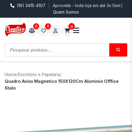
(16) 3415-4107
Aproveite - toda loja em até 3x Sem Juro
Quem Somos
0
0
0
Home
/
Escritório e Papelaria
/
Quadro Aviso Magnetico 150X120Cm Aluminio Offfice
Stalo