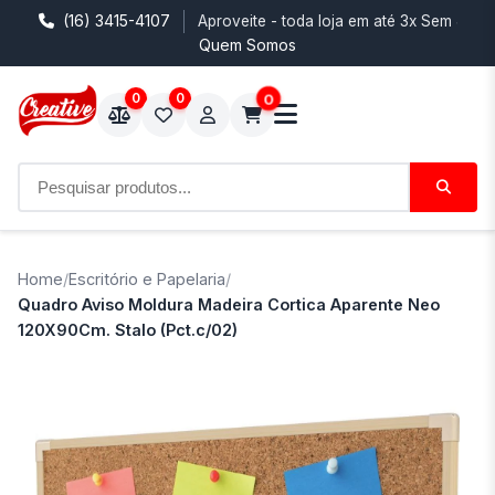
(16) 3415-4107
Aproveite - toda loja em até 3x Sem Juro
Quem Somos
0
0
0
Home
/
Escritório e Papelaria
/
Quadro Aviso Moldura Madeira Cortica Aparente Neo
120X90Cm. Stalo (Pct.c/02)