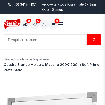
(16) 3415-4107
Aproveite - toda loja em até 3x Sem Juro
Quem Somos
0
0
0
Home
/
Escritório e Papelaria
/
Quadro Branco Moldura Madeira 200X120Cm Soft Prime
Prata Stalo