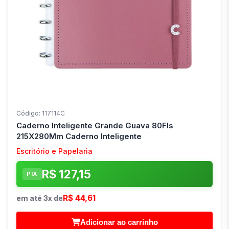
Código: 117114C
Caderno Inteligente Grande Guava 80Fls
215X280Mm Caderno Inteligente
Escritório e Papelaria
R$ 127,15
PIX
R$ 44,61
em até 3x de
Adicionar ao carrinho