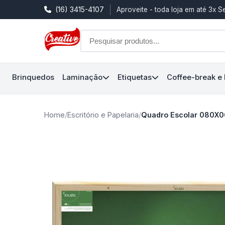
(16) 3415-4107
Aproveite - toda loja em até 3x 
Brinquedos
Laminação
Etiquetas
Coffee-break e
Home
/
Escritório e Papelaria
/
Quadro Escolar 080X0