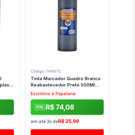
Código: 114607C
0
Tinta Marcador Quadro Branco
plast
Reabastecedor Preto 500Ml
Brw
Escritório e Papelaria
R$ 74,08
PIX
R$ 25,99
em até 3x de