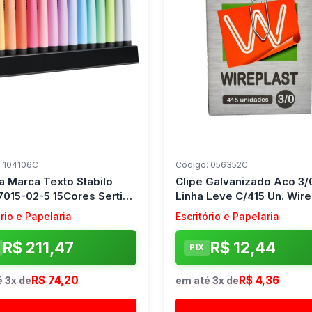
: 104106C
Código: 056352C
a Marca Texto Stabilo
Clipe Galvanizado Aco 3/
7015-02-5 15Cores Sertic
Linha Leve C/415 Un. Wire
o)
(Caixa)
ório e Papelaria
Escritório e Papelaria
R$ 211,47
R$ 12,44
PIX
R$ 74,20
R$ 4,36
 3x de
em até 3x de