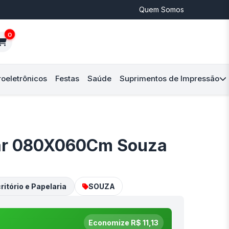
Quem Somos
0
roeletrônicos
Festas
Saúde
Suprimentos de Impressão
ar 080X060Cm Souza
ritório e Papelaria
SOUZA
Economize R$ 11,13