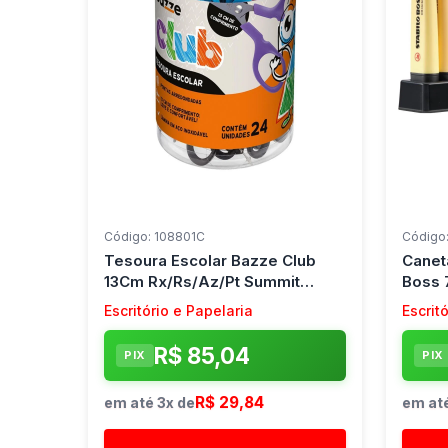
Código: 108801C
Código
Tesoura Escolar Bazze Club
Canet
13Cm Rx/Rs/Az/Pt Summit
Boss 
(Pote-24)
(Estoj
Escritório e Papelaria
Escrit
R$ 85,04
PIX
PIX
R$ 29,84
em até 3x de
em até