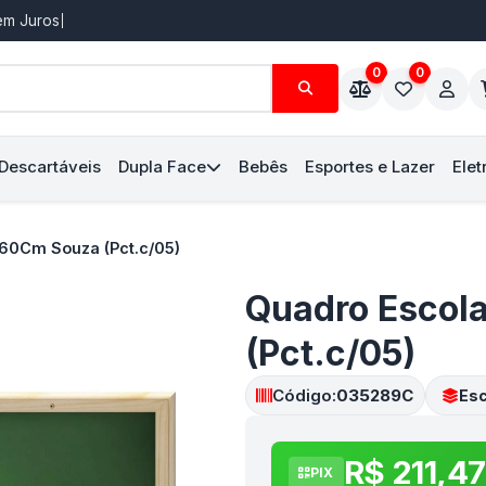
Sem Juros
0
0
 Descartáveis
Dupla Face
Bebês
Esportes e Lazer
Elet
60Cm Souza (Pct.c/05)
Quadro Escol
(Pct.c/05)
Código:
035289C
Esc
R$ 211,47
PIX