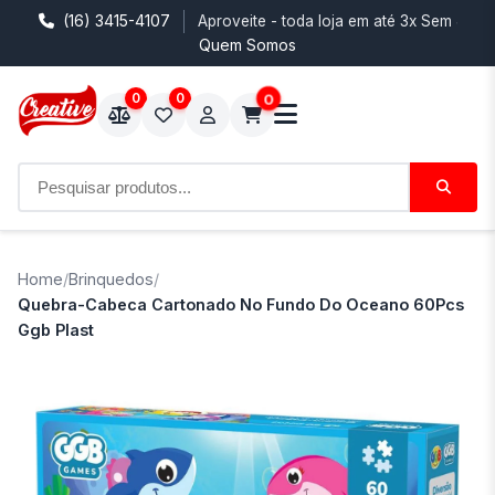
(16) 3415-4107
Aproveite - toda loja em até 3x Sem Juro
Quem Somos
0
0
0
Home
/
Brinquedos
/
Quebra-Cabeca Cartonado No Fundo Do Oceano 60Pcs
Ggb Plast