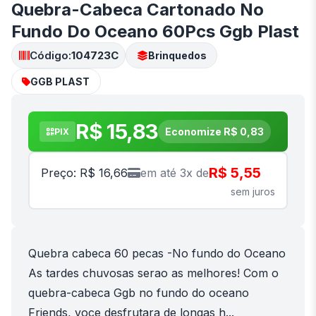
Quebra-Cabeca Cartonado No
Fundo Do Oceano 60Pcs Ggb Plast
Código:
104723C
Brinquedos
GGB PLAST
R$ 15,83
Economize R$ 0,83
PIX
R$ 5,55
Preço: R$ 16,66
em até 3x de
sem juros
Quebra cabeca 60 pecas -No fundo do Oceano
As tardes chuvosas serao as melhores! Com o
quebra-cabeca Ggb no fundo do oceano
Friends, voce desfrutara de longas h...