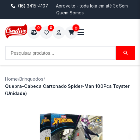
(16) 3415-4107
Aproveite - toda loja em até 3x Sem Juro
Quem Somos
0
0
0
Home
/
Brinquedos
/
Quebra-Cabeca Cartonado Spider-Man 100Pcs Toyster
(Unidade)