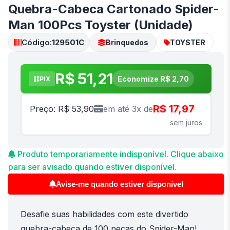
Quebra-Cabeca Cartonado Spider-
Man 100Pcs Toyster (Unidade)
Código:
129501C
Brinquedos
TOYSTER
R$ 51,21
Economize R$ 2,70
PIX
R$ 17,97
Preço: R$ 53,90
em até 3x de
sem juros
Produto temporariamente indisponível. Clique abaixo
para ser avisado quando estiver disponível.
Avise-me quando estiver disponível
Desafie suas habilidades com este divertido
quebra-cabeca de 100 pecas do Spider-Man!