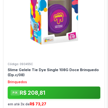
Código: 093455C
Slime Gelele Tie Dye Single 108G Doce Brinquedo
(Dp.c/08)
Brinquedos
R$ 208,81
PIX
R$ 73,27
em até 3x de